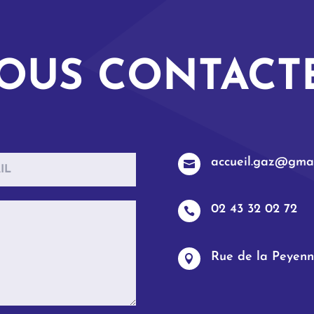
OUS CONTACT
accueil.gaz@gmai

02 43 32 02 72

Rue de la Peyenn
